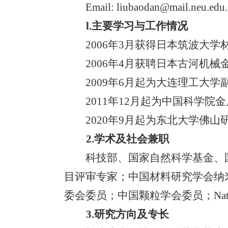
Email: liubaodan@mail.neu.edu
l.
主要学习与工作情况
2006
年
3
月获得日本筑波大学
2006
年
4
月获聘日本古河机械
2009
年
6
月起为大连理工大学
2011
年
12
月起为中国科学院金
2020
年
9
月起为东北大学佛山
2.
学术及社会兼职
科技部、国家自然科学基金、
目评审专家；中国材料研究学会纳
委会委员；中国颗粒学会委员；
Na
3.
研究方向及专长