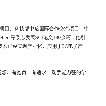
项目、科技部中哈国际合作交流项目、中
tters
等杂志发表
SCI
论文
1
8
0
余篇，他引
技术已经实现产业化，应用于
3C
电子产
理想、有抱负
、
有追求、动手能力强
的学