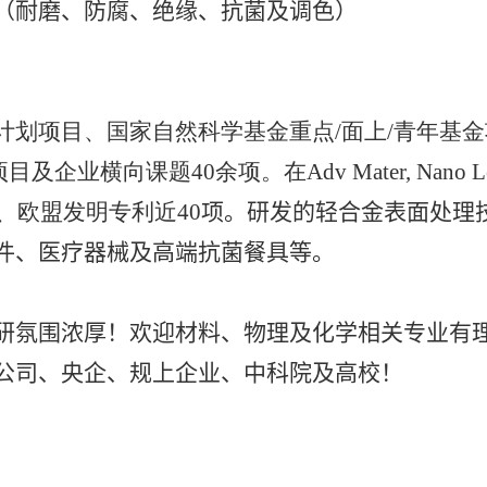
（耐磨、防腐、绝缘、抗菌及调色）
计划项目、国家自然科学基金重点
/
面上
/
青年基金
项目及企业横向课题
4
0
余项。在
Adv Mater, Nano Le
、欧盟发明专利近
40
项
。
研发的轻合金表面处理
件、医疗器械及高端抗菌餐具等。
研氛围浓厚！欢迎材料、物理及化学相关专业有
公司、央企、
规上企业、
中科院及高校！