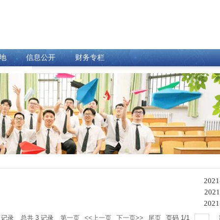
地
信息公开
财务专栏
2021
2021
2021
记录
总共
3
记录
第一页
<<上一页
下一页>>
尾页
页码
1
/
1