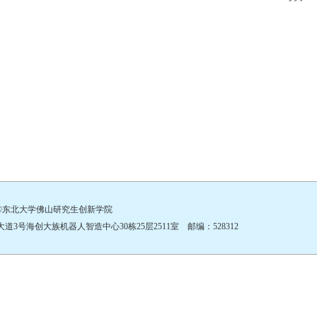
©东北大学佛山研究生创新学院
号海创大族机器人智造中心30栋25层2511室 邮编：528312