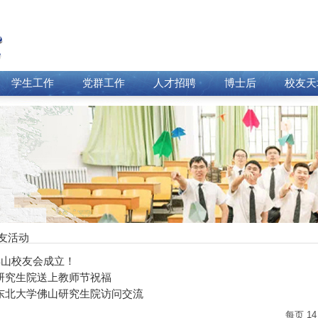
学生工作
党群工作
人才招聘
博士后
校友天
友活动
佛山校友会成立！
研究生院送上教师节祝福
东北大学佛山研究生院访问交流
每页
14