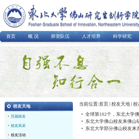
首页
概 况
师资队伍
人才培养
科学研究
当前位置:
首页
校友天地
校
校友天地
全球第102个，东北大学
历届校友
东北大学佛山校友来佛山
校友风采
东北大学部分佛山校友来
校友活动