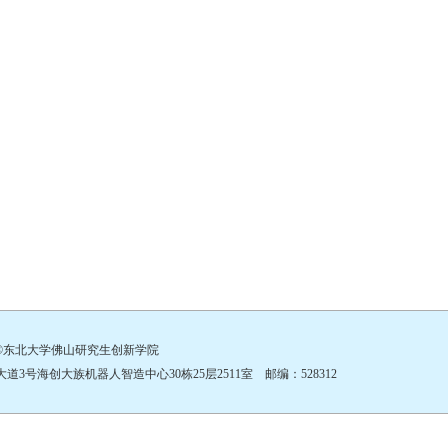
©东北大学佛山研究生创新学院
号海创大族机器人智造中心30栋25层2511室 邮编：528312