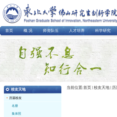
首页
概 况
师资队伍
人才培养
科学研究
当前位置:
首页
校友天地
历
校友天地
历届校友
名册
集体照