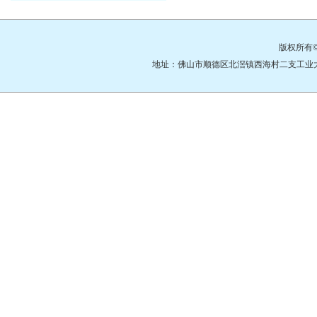
版权所有
地址：佛山市顺德区北滘镇西海村二支工业大道3