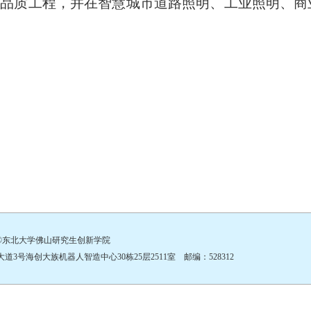
高品质工程，并在智慧城市道路照明、工业照明、商
©东北大学佛山研究生创新学院
号海创大族机器人智造中心30栋25层2511室 邮编：528312