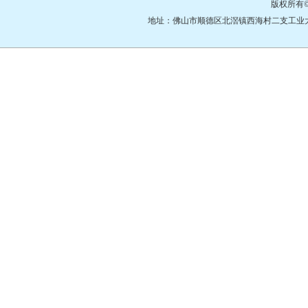
版权所有
地址：佛山市顺德区北滘镇西海村二支工业大道3