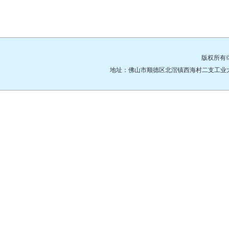
版权所有
地址：佛山市顺德区北滘镇西海村二支工业大道3