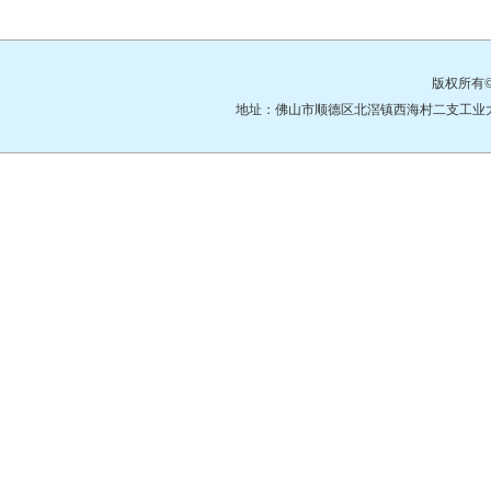
版权所有
地址：佛山市顺德区北滘镇西海村二支工业大道3