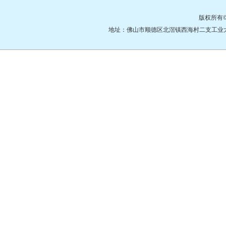
版权所有
地址：佛山市顺德区北滘镇西海村二支工业大道3