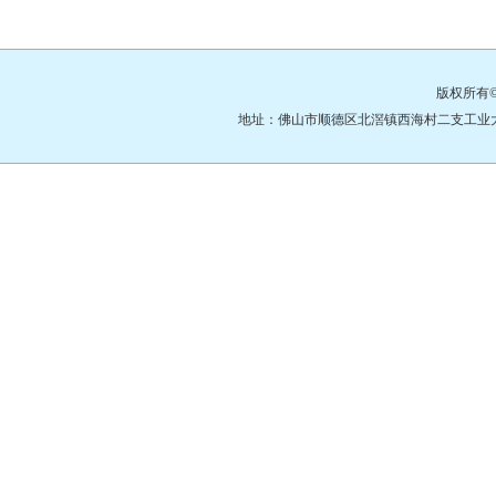
版权所有
地址：佛山市顺德区北滘镇西海村二支工业大道3