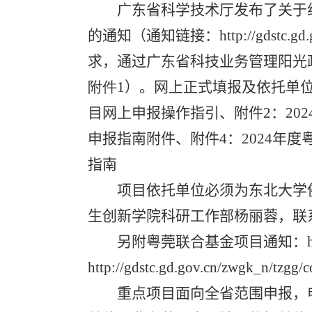
广东省科学技术厅发布了关于
的通知
（通知链接：
http://gdstc.g
求，通过广东省科技业务管理阳光
附件
1
）。
网上正式填报及依托单
目网上申报操作指引
、
附件
2
：
202
申报指南
附件、附件
4
：
2024
年度
指南
项目依托单位必须为东北大学
生创新学院科研工作部杨丽蓉
，
联
另附粤莞联合基金项目通知：
http://gdstc.gd.gov.cn/zwgk_n/tzgg/
重点项目面向全省范围申报，