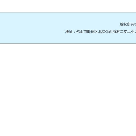
版权所有
地址：佛山市顺德区北滘镇西海村二支工业大道3