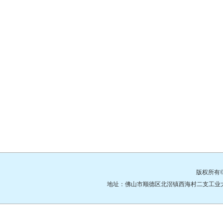
版权所有
地址：佛山市顺德区北滘镇西海村二支工业大道3