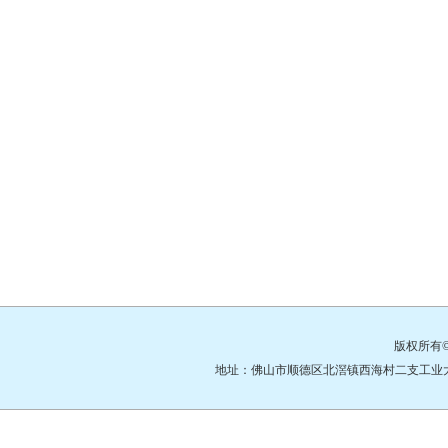
版权所有
地址：佛山市顺德区北滘镇西海村二支工业大道3