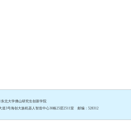
©东北大学佛山研究生创新学院
号海创大族机器人智造中心30栋25层2511室 邮编：528312