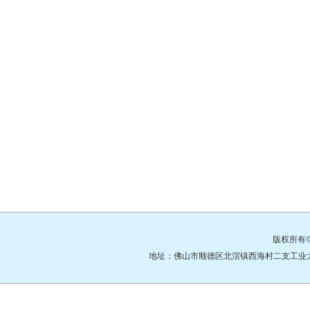
版权所有
地址：佛山市顺德区北滘镇西海村二支工业大道3