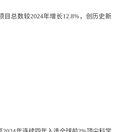
项目总数较
2024
年增长
12.8%
，创历史新
至
2024
年连续四年入选全球前
2%
顶尖科学