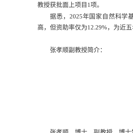
教授获批面上项目
1
项。
据悉，
2025
年国家自然科学
高，但资助率仅为
12.29%
，为近五
张孝顺副教授简介：
张孝顺，博士，副教授，博士