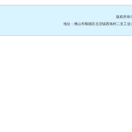
版权所有
地址：佛山市顺德区北滘镇西海村二支工业大道3