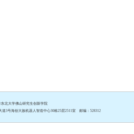
©东北大学佛山研究生创新学院
号海创大族机器人智造中心30栋25层2511室 邮编：528312