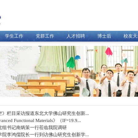
学生工作
党群工作
人才招聘
博士后
校友天
》栏目采访报道东北大学佛山研究生创新...
unctional Materials》（IF=19.9...
党组书记南炳策一行莅临我院调研
院李鸿儒院长一行到访佛山研究生创新学...