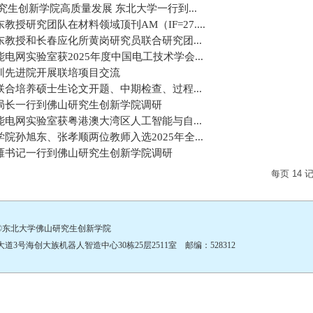
究生创新学院高质量发展 东北大学一行到...
授研究团队在材料领域顶刊AM（IF=27....
教授和长春应化所黄岗研究员联合研究团...
网实验室获2025年度中国电工技术学会...
圳先进院开展联培项目交流
合培养硕士生论文开题、中期检查、过程...
局长一行到佛山研究生创新学院调研
电网实验室获粤港澳大湾区人工智能与自...
孙旭东、张孝顺两位教师入选2025年全...
雁书记一行到佛山研究生创新学院调研
每页
14
©东北大学佛山研究生创新学院
号海创大族机器人智造中心30栋25层2511室 邮编：528312